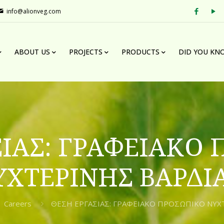
info@alionveg.com
ABOUT US
PROJECTS
PRODUCTS
DID YOU KN
ΣΙΑΣ: ΓΡΑΦΕΙΑΚΟ
ΥΧΤΕΡΙΝΗΣ ΒΑΡΔΙ
Careers
ΘΕΣΗ ΕΡΓΑΣΙΑΣ: ΓΡΑΦΕΙΑΚΟ ΠΡΟΣΩΠΙΚΟ ΝΥΧ