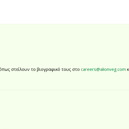
ταστάσεων
αχείριση χρόνου
όπως στείλουν το βιογραφικό τους στο
careers@alionveg.com
κ