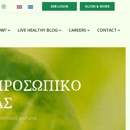
B2B LOGIN
ALION & MORE
OW?
LIVE HEALTHY BLOG
CAREERS
CONTACT
 ΠΡΟΣΩΠΙΚΟ
ΑΣ
ΤΕΡΙΝΗΣ ΒΑΡΔΙΑΣ