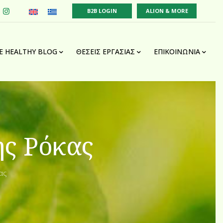
B2B LOGIN
ALION & MORE
VE HEALTHY BLOG
ΘΈΣΕΙΣ ΕΡΓΑΣΊΑΣ
ΕΠΙΚΟΙΝΩΝΊΑ
ης Ρόκας
ας