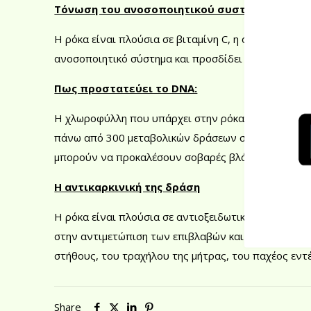
Τόνωση του ανοσοποιητικού συστήματος:
Η ρόκα είναι πλούσια σε βιταμίνη C, η οποία βοηθ
ανοσοποιητικό σύστημα και προσδίδει εκτατική ισχύ
Πως προστατεύει το DNA:
Η χλωροφύλλη που υπάρχει στην ρόκα, που είναι υπ
πάνω από 300 μεταβολικών δράσεων στον οργανισμό.
μπορούν να προκαλέσουν σοβαρές βλάβες στο DNA κ
Η αντικαρκινική της δράση
Η ρόκα είναι πλούσια σε αντιοξειδωτικά τα οποία δ
στην αντιμετώπιση των επιβλαβών και καρκινογόν
στήθους, του τραχήλου της μήτρας, του παχέος εντ
Share