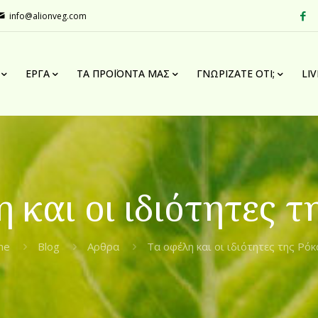
info@alionveg.com
ΈΡΓΑ
ΤΑ ΠΡΟΪΌΝΤΑ ΜΑΣ
ΓΝΩΡΙΖΑΤΕ ΟΤΙ;
LI
 και οι ιδιότητες τ
me
Blog
Αρθρα
Τα οφέλη και οι ιδιότητες της Ρόκ