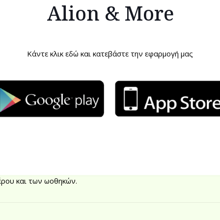
Alion & More
ά στον σχηματισμό του κολλαγόνου. Το κολλαγόνο βοηθάει στην 
 στους συνδετικούς ιστούς.
Κάντε κλικ εδώ και κατεβάστε την εφαρμογή μας
εύθυνη για το πράσινο χρώμα περιέχει μεγάλες ποσότητες μαγν
 Επίσης, προστατεύει από τις αφλατοξίνες, που συχνά βρίσκο
αι το συκώτι.
ρουν σαν αντικαρκινική ασπίδα για τον οργανισμό. Τα συστατι
ων επιδράσεων των οιστρογόνων του οργανισμού. Έτσι απωθού
έρου και των ωοθηκών.