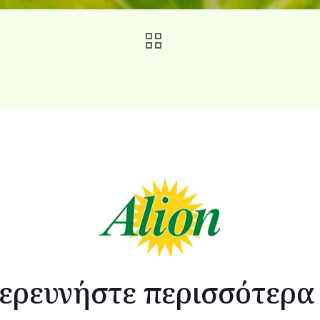
ιεινό λαχανικό. Καθαρίζει το αίμα, βοηθά στην αύξηση της αιμο
ώνει τα επίπεδα του σακχάρου στο αίμα, σταθεροποιεί το μεταβ
σμού και του νευρικού συστήματος. Έχει υψηλή περιεκτικότητα 
υ μεταβολισμού. Μία κούπα ρόκα, αντιστοιχεί σε 5 μόλις θερμί
ερευνήστε περισσότερα
λειτουργία του εντέρου.