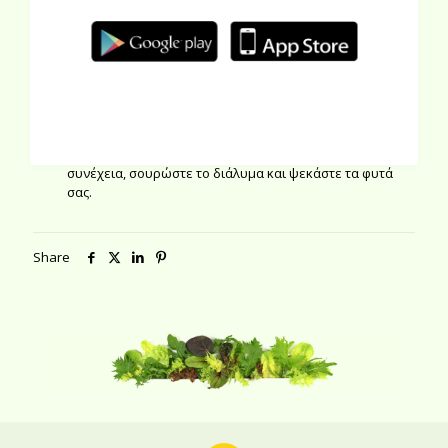
για την αντιμετώπιση των μυκήτων.
Συνταγή εντομοκτόνου και ακαρεοκτόνου με
σκόρδο, καυτερή πιπεριά και κρεμμύδι:
Βάλτε 10
γρ. σκόρδου, 20 γρ. κρεμμύδι, 10 γρ. τριμμένης κόκκινης
καυτερής πιπεριάς, 1 κουταλάκι του γλυκού τριμμένο
πράσινο σαπούνι και 100 γρ. νερό σε ένα μπλέντερ και
χτυπήστε τα μέχρι να πολτοποιηθούν. Προσθέστε ένα
λίτρο νερό και αφήστε τα σε ένα μπολ για 24 ώρες. Στη
συνέχεια, σουρώστε το διάλυμα και ψεκάστε τα φυτά
σας.
Share