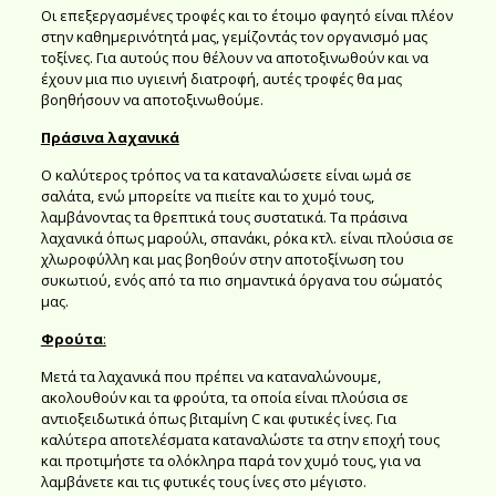
Οι επεξεργασμένες τροφές και το έτοιμο φαγητό είναι πλέον
στην καθημερινότητά μας, γεμίζοντάς τον οργανισμό μας
τοξίνες. Για αυτούς που θέλουν να αποτοξινωθούν και να
έχουν μια πιο υγιεινή διατροφή, αυτές τροφές θα μας
βοηθήσουν να αποτοξινωθούμε.
Πράσινα λαχανικά
Ο καλύτερος τρόπος να τα καταναλώσετε είναι ωμά σε
σαλάτα, ενώ μπορείτε να πιείτε και το χυμό τους,
λαμβάνοντας τα θρεπτικά τους συστατικά. Τα πράσινα
λαχανικά όπως μαρούλι, σπανάκι, ρόκα κτλ. είναι πλούσια σε
χλωροφύλλη και μας βοηθούν στην αποτοξίνωση του
συκωτιού, ενός από τα πιο σημαντικά όργανα του σώματός
μας.
Φρούτα
:
Μετά τα λαχανικά που πρέπει να καταναλώνουμε,
ακολουθούν και τα φρούτα, τα οποία είναι πλούσια σε
αντιοξειδωτικά όπως βιταμίνη C και φυτικές ίνες. Για
καλύτερα αποτελέσματα καταναλώστε τα στην εποχή τους
και προτιμήστε τα ολόκληρα παρά τον χυμό τους, για να
λαμβάνετε και τις φυτικές τους ίνες στο μέγιστο.