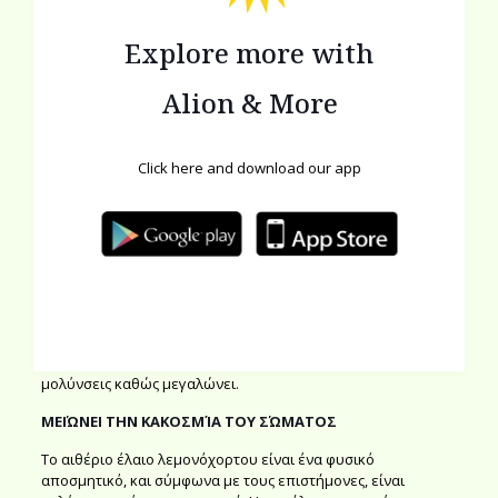
χοληστερόλης και την πρόληψη της κακής χοληστερίνης στο
αίμα. Αυτό σημαίνει ότι εμποδίζει τη συσσώρευση πλάκας
Explore more with
στις αρτηρίες, καθώς και στις καρδιαγγειακές παθήσεις.
Alion & More
ΘΕΡΑΠΕΊΑ ΓΙΑ ΤΟ ΚΡΎΩΜΑ ΚΑΙ ΤΗ ΓΡΊΠΗ
Οι αντιμυκητιακές και αντιβακτηριακές ιδιότητες του
λεμονόχορτου μαζί με τα υψηλά επίπεδα της βιταμίνης C
Click here and download our app
είναι το καλύτερο βότανο για την θεραπεία του κρυώματος
και τη γρίπη. Ενισχύσει το ανοσοποιητικό σύστημα και θα
βοηθήσει στην καταπολέμηση των λοιμώξεων.
ΤΟ ΚΑΛΎΤΕΡΟ ΓΙΑ ΤΟ ΘΗΛΑΣΜΌ
Το τσάι λεμονόχορτου αν καταναλώνεται σε καθημερινή
βάση βοηθάει να βελτιωθεί στην ποιότητα του γάλακτος για
τον θηλασμό. Οι αντιμικροβιακές ιδιότητες του φυτού θα
κρατήσουν το μωρό υγιές και θα αποτρέψουν κάθε είδους
μολύνσεις καθώς μεγαλώνει.
ΜΕΙΏΝΕΙ
ΤΗΝ ΚΑΚΟΣΜΊΑ ΤΟΥ ΣΏΜΑΤΟΣ
Το αιθέριο έλαιο λεμονόχορτου είναι ένα φυσικό
αποσμητικό, και σύμφωνα με τους επιστήμονες, είναι