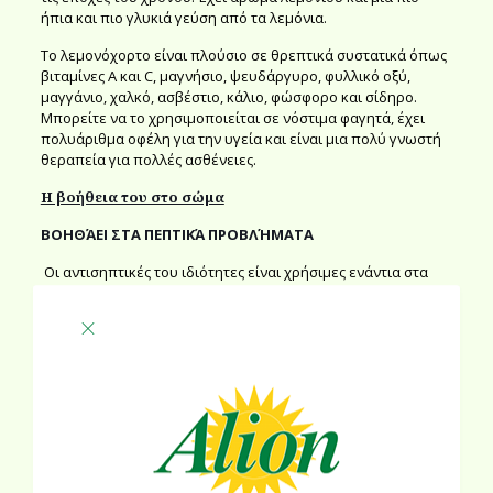
ήπια και πιο γλυκιά γεύση από τα λεμόνια.
Το λεμονόχορτο είναι πλούσιο σε θρεπτικά συστατικά όπως
βιταμίνες Α και C, μαγνήσιο, ψευδάργυρο, φυλλικό οξύ,
μαγγάνιο, χαλκό, ασβέστιο, κάλιο, φώσφορο και σίδηρο.
Μπορείτε να το χρησιμοποιείται σε νόστιμα φαγητά, έχει
πολυάριθμα οφέλη για την υγεία και είναι μια πολύ γνωστή
θεραπεία για πολλές ασθένειες.
Η βοήθεια του στο σώμα
ΒΟΗΘΆΕΙ ΣΤΑ ΠΕΠΤΙΚΆ ΠΡΟΒΛΉΜΑΤΑ
Οι αντισηπτικές του ιδιότητες είναι χρήσιμες ενάντια στα
βακτήρια και στα παράσιτα, τα οποία μπορούν να εισβάλουν
και να βλάψουν το γαστρεντερικό σύστημα. Το
λεμονόχτορτο χρησιμοποιείται συνήθως ως μια φυσική
θεραπεία κατά του πόνου στο στομάχι, τις κοιλιακές
κράμπες, το φούσκωμα, την δυσκοιλιότητα, την δυσπεψία
και την καούρα. Επίσης μας ανακουφίζει από τα συμπτώματα
της γαστρεντερίτιδας.
ΡΥΘΜΊΖΕΙ ΚΑΙ ΜΕΙΏΝΕΙ ΤΗ ΧΟΛΗΣΤΕΡΌΛΗ
Το λεμονόχορτο μειώνει το ποσοστό απορρόφησης της